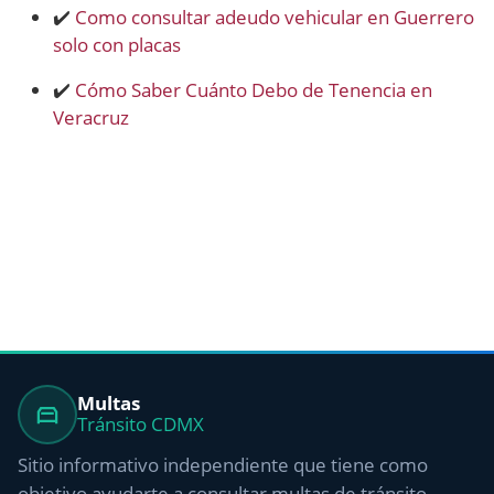
✔️
Como consultar adeudo vehicular en Guerrero
solo con placas
✔️
Cómo Saber Cuánto Debo de Tenencia en
Veracruz
Multas
Tránsito CDMX
Sitio informativo independiente que tiene como
objetivo ayudarte a consultar multas de tránsito,