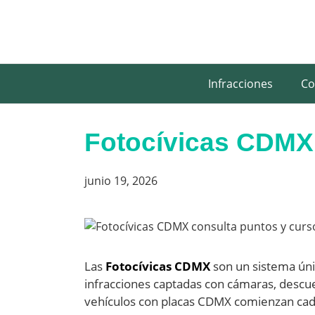
Saltar
al
contenido
Infracciones
Co
Fotocívicas CDMX
junio 19, 2026
Las
Fotocívicas CDMX
son un sistema úni
infracciones captadas con cámaras, desc
vehículos con placas CDMX comienzan ca