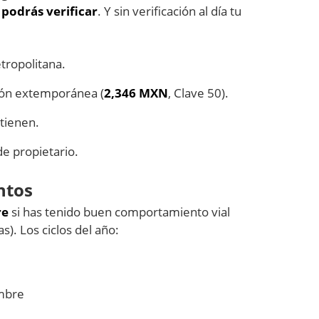
 podrás verificar
. Y sin verificación al día tu
tropolitana.
ción extemporánea (
2,346 MXN
, Clave 50).
etienen.
e propietario.
ntos
re
si has tenido buen comportamiento vial
s). Los ciclos del año:
embre