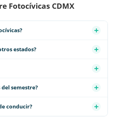
re Fotocívicas CDMX
ocívicas?
 otros estados?
s del semestre?
 de conducir?