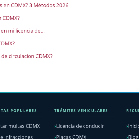
as en CDMX? 3 Métodos 2026
en CDMX?
en mi licencia de…
 CDMX?
a de circulacion CDMX?
TAS POPULARES
TRÁMITES VEHICULARES
RECU
tar multas CDMX
Licencia de conducir
Inici
e infracciones
Placas CDMX
Blo