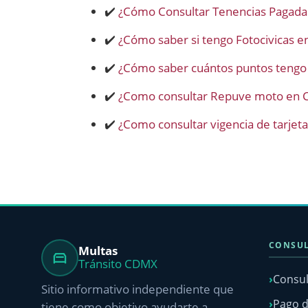
✔️
¿Cómo Consultar Tenencias Pagad
✔️
¿Cómo saber si tengo Fotocivicas 
✔️
¿Cómo saber cuántos puntos tengo 
✔️
¿Como consultar Repuve moto en
✔️
¿Como consultar vigencia de tarjet
CONSUL
Multas
Tránsito CDMX
Consul
Sitio informativo independiente que
Pago d
tiene como objetivo ayudarte a