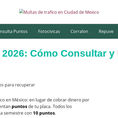
nsulta Puntos
Fotocivicas
Corralon
Repuve
 2026: Cómo Consultar y
co en México: en lugar de cobrar dinero por
uentan
puntos
de tu placa. Todos los
da semestre con
10 puntos
.