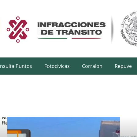
nsulta Puntos
Fotocivicas
Corralon
Repuve