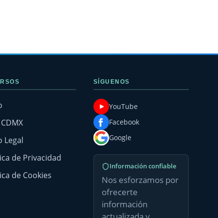
RSOS
SÍGUENOS
o
YouTube
g CDMX
Facebook
Google
o Legal
tica de Privacidad
Información confiable
tica de Cookies
Nos esforzamos por
ofrecerte
información
actualizada y