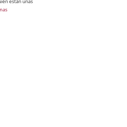
uién están unas
mas