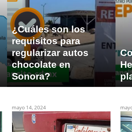
¿Cuáles son los
requisitos para
regularizar autos
Co
chocolate en
He
Sonora?
pl
mayo 14, 2024
mayo