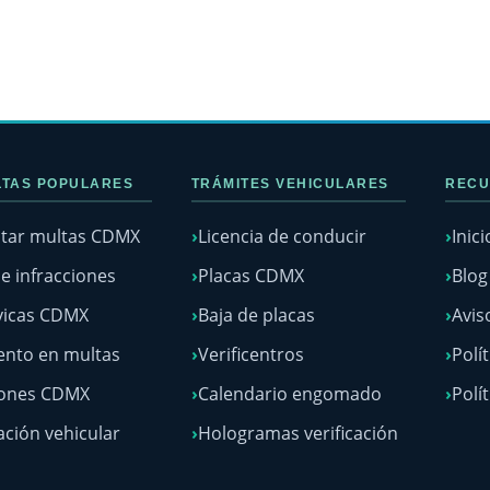
TAS POPULARES
TRÁMITES VEHICULARES
RECU
tar multas CDMX
Licencia de conducir
Inici
e infracciones
Placas CDMX
Blo
vicas CDMX
Baja de placas
Avis
nto en multas
Verificentros
Polí
lones CDMX
Calendario engomado
Polí
ación vehicular
Hologramas verificación