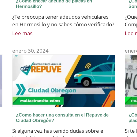
¿Como checar adeudo de placas en
¿Có
Hermosillo?
Son
¿Te preocupa tener adeudos vehiculares
¿Qui
en Hermosillo y no sabes cómo verificarlo?
Comp
Lee mas
Lee 
enero 30, 2024
ener
¿Como hacer una consulta en el Repuve de
¿Có
Ciudad Obregón?
pla
Si alguna vez has tenido dudas sobre el
Si t