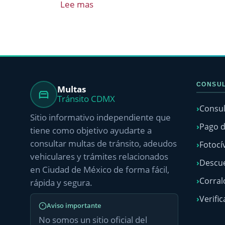
Lee mas
CONSUL
Multas
Tránsito CDMX
Consul
Sitio informativo independiente que
Pago d
tiene como objetivo ayudarte a
consultar multas de tránsito, adeudos
Fotocí
vehiculares y trámites relacionados
Descue
en Ciudad de México de forma fácil,
Corra
rápida y segura.
Verific
Aviso importante
No somos un sitio oficial del