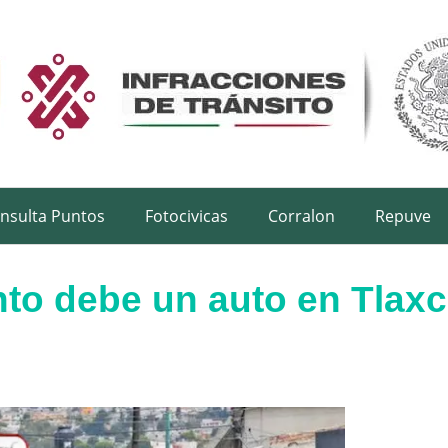
nsulta Puntos
Fotocivicas
Corralon
Repuve
to debe un auto en Tlaxc