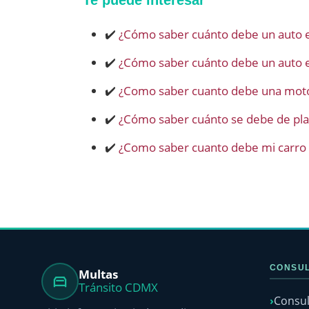
Te puede interesar
✔️
¿Cómo saber cuánto debe un auto 
✔️
¿Cómo saber cuánto debe un auto e
✔️
¿Como saber cuanto debe una mot
✔️
¿Cómo saber cuánto se debe de pl
✔️
¿Como saber cuanto debe mi carro e
CONSUL
Multas
Tránsito CDMX
Consul