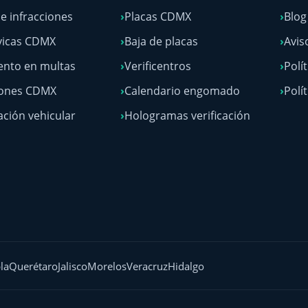
e infracciones
Placas CDMX
Blo
vicas CDMX
Baja de placas
Avis
nto en multas
Verificentros
Polí
lones CDMX
Calendario engomado
Polí
ación vehicular
Hologramas verificación
la
Querétaro
Jalisco
Morelos
Veracruz
Hidalgo