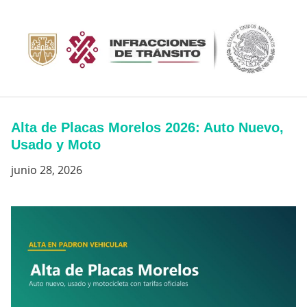
Saltar
al
contenido
Alta de Placas Morelos 2026: Auto Nuevo,
Usado y Moto
junio 28, 2026