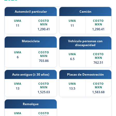
Automóvil particular
Camión
11
11
1,290.41
1,290.41
Motocicleta
Vehículo personas con
discapacidad
6
6.5
703.86
762.51
Auto antiguo (≥ 30 años)
Placas de Demostración
13
13.5
1,525.03
1,583.68
Remolque