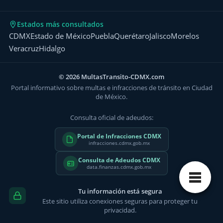
Estados más consultados
CDMX
Estado de México
Puebla
Querétaro
Jalisco
Morelos
Veracruz
Hidalgo
© 2026 MultasTransito-CDMX.com
Portal informativo sobre multas e infracciones de tránsito en Ciudad
de México.
Consulta oficial de adeudos:
Portal de Infracciones CDMX
infracciones.cdmx.gob.mx
Consulta de Adeudos CDMX
data.finanzas.cdmx.gob.mx
Tu información está segura
Este sitio utiliza conexiones seguras para proteger tu
privacidad.