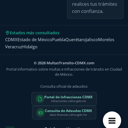
realices tus trámites
con confianza.
Estados más consultados
CDMX
Estado de México
Puebla
Querétaro
Jalisco
Morelos
Veracruz
Hidalgo
© 2026 MultasTransito-CDMX.com
Portal informativo sobre multas e infracciones de tránsito en Ciudad
de México.
Consulta oficial de adeudos:
Portal de Infracciones CDMX
infracciones.cdmx.gob.mx
Consulta de Adeudos CDMX
data.finanzas.cdmx.gob.mx