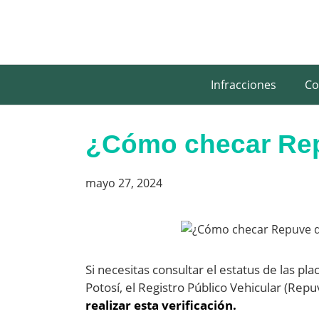
Saltar
al
contenido
Infracciones
Co
¿Cómo checar Rep
mayo 27, 2024
Si necesitas consultar el estatus de las pl
Potosí, el Registro Público Vehicular (Rep
realizar esta verificación.