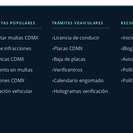
TAS POPULARES
TRÁMITES VEHICULARES
RECU
tar multas CDMX
Licencia de conducir
Inici
e infracciones
Placas CDMX
Blo
vicas CDMX
Baja de placas
Avis
nto en multas
Verificentros
Polí
lones CDMX
Calendario engomado
Polí
ación vehicular
Hologramas verificación