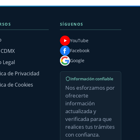
RSOS
SÍGUENOS
o
YouTube
g CDMX
Facebook
Google
o Legal
tica de Privacidad
Información confiable
tica de Cookies
Nos esforzamos por
ofrecerte
información
actualizada y
verificada para que
realices tus trámites
con confianza.