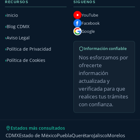
RECURSOS
SÍGUENOS
YouTube
Inicio
Facebook
Blog CDMX
Google
Aviso Legal
Información confiable
Política de Privacidad
Nos esforzamos por
Política de Cookies
ofrecerte
información
actualizada y
verificada para que
realices tus trámites
con confianza.
Estados más consultados
CDMX
Estado de México
Puebla
Querétaro
Jalisco
Morelos