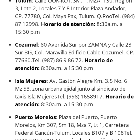
Tulum
: Calle OOK-KOT, SM. 1, MZA. 130, Región
3, Lote 2, Locales 7 Y 8 Interior Plaza Andador,
CP. 77780, Col. Maya Pax, Tulum. Q.RooTel. (984)
87 12998.
Horario de atención:
8:30a.m. a
15:30 p.m
Cozumel
: 80 Avenida Sur por ZAMNA y Calle 23
Sur BIS, Col. Maravilla Edificio Cable Cozumel. CP.
77660.Tel. (987) 86 9 86 72.
Horario de
atención:
8:30a.m. a 15:30 p.m
Isla Mujeres
: Av. Gastón Alegre Km. 3.5 No. 6
Mz 53, zona urbana ejidal junto al sindicato de
taxis Isla MujeresTel. (998) 1658917.
Horario de
atención:
8:30a.m. a 15:30 p.m
Puerto Morelos
: Plaza del Puerto, Puerto
Morelos, Km 307, Sm 18, Mza 7, Lt 1, Carretera
Federal Cancún-Tulum, Locales B107 y B 108Tel.