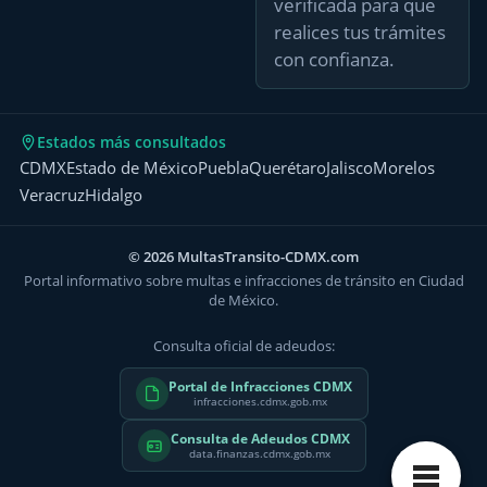
verificada para que
realices tus trámites
con confianza.
Estados más consultados
CDMX
Estado de México
Puebla
Querétaro
Jalisco
Morelos
Veracruz
Hidalgo
© 2026 MultasTransito-CDMX.com
Portal informativo sobre multas e infracciones de tránsito en Ciudad
de México.
Consulta oficial de adeudos:
Portal de Infracciones CDMX
infracciones.cdmx.gob.mx
Consulta de Adeudos CDMX
data.finanzas.cdmx.gob.mx