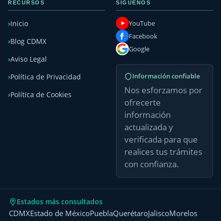
RECURSOS
SÍGUENOS
YouTube
Inicio
Facebook
Blog CDMX
Google
Aviso Legal
Información confiable
Política de Privacidad
Nos esforzamos por
Política de Cookies
ofrecerte
información
actualizada y
verificada para que
realices tus trámites
con confianza.
Estados más consultados
CDMX
Estado de México
Puebla
Querétaro
Jalisco
Morelos