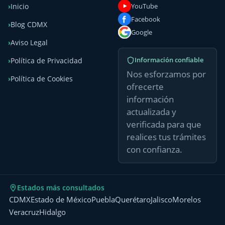
YouTube
Inicio
Facebook
Blog CDMX
Google
Aviso Legal
Información confiable
Política de Privacidad
Nos esforzamos por
Política de Cookies
ofrecerte
información
actualizada y
verificada para que
realices tus trámites
con confianza.
Estados más consultados
CDMX
Estado de México
Puebla
Querétaro
Jalisco
Morelos
Veracruz
Hidalgo