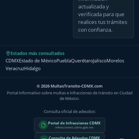
actualizada y
verificada para que
realices tus trámites
con confianza.
Estados más consultados
CDMX
Estado de México
Puebla
Querétaro
Jalisco
Morelos
Veracruz
Hidalgo
© 2026 MultasTransito-CDMX.com
Portal informativo sobre multas e infracciones de tránsito en Ciudad
de México.
Consulta oficial de adeudos:
Portal de Infracciones CDMX
infracciones.cdmx.gob.mx
Consulta de Adeudos CDMX