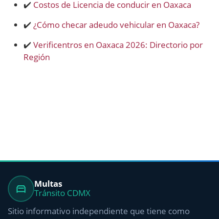
✔️
Costos de Licencia de conducir en Oaxaca
✔️
¿Cómo checar adeudo vehicular en Oaxaca?
✔️
Verificentros en Oaxaca 2026: Directorio por
Región
Multas
Tránsito CDMX
Sitio informativo independiente que tiene como