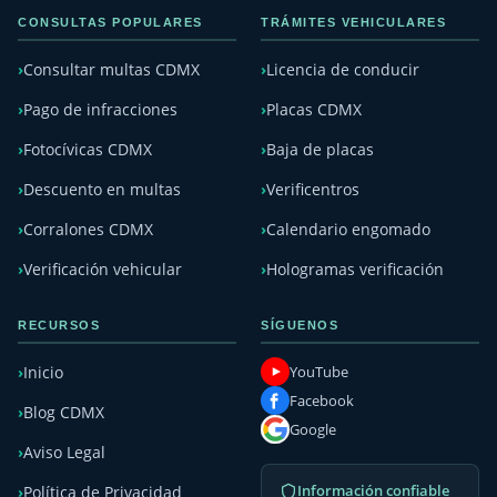
CONSULTAS POPULARES
TRÁMITES VEHICULARES
Consultar multas CDMX
Licencia de conducir
Pago de infracciones
Placas CDMX
Fotocívicas CDMX
Baja de placas
Descuento en multas
Verificentros
Corralones CDMX
Calendario engomado
Verificación vehicular
Hologramas verificación
RECURSOS
SÍGUENOS
YouTube
Inicio
Facebook
Blog CDMX
Google
Aviso Legal
Información confiable
Política de Privacidad