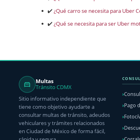
✔️
¿Qué carro se necesita para Uber 
✔️
¿Qué se necesita para ser Uber m
CONSUL
Multas
Tránsito CDMX
Consul
Sitio informativo independiente que
Pago d
tiene como objetivo ayudarte a
consultar multas de tránsito, adeudos
Fotocí
vehiculares y trámites relacionados
Descue
en Ciudad de México de forma fácil,
rápida y segura.
Corra