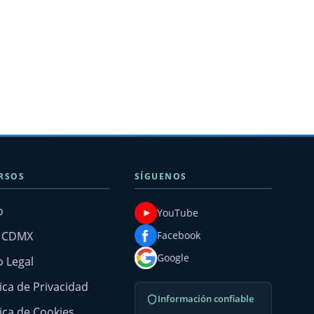
RSOS
SÍGUENOS
o
YouTube
g CDMX
Facebook
Google
o Legal
tica de Privacidad
Información confiable
tica de Cookies