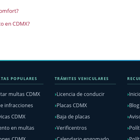
Comfort?
oto en CDMX?
TAS POPULARES
TRÁMITES VEHICULARES
RECU
tar multas CDMX
Licencia de conducir
Inici
e infracciones
Placas CDMX
Blo
vicas CDMX
Baja de placas
Avis
nto en multas
Verificentros
Polí
lones CDMX
Calendario engomado
Polí