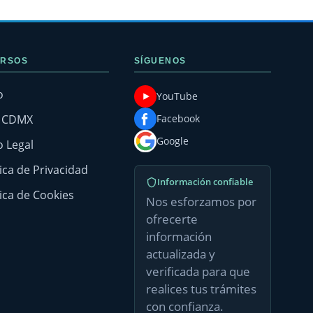
RSOS
SÍGUENOS
o
YouTube
g CDMX
Facebook
Google
o Legal
tica de Privacidad
Información confiable
tica de Cookies
Nos esforzamos por
ofrecerte
información
actualizada y
verificada para que
realices tus trámites
con confianza.