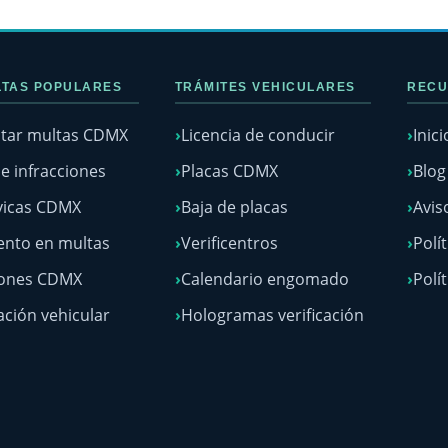
TAS POPULARES
TRÁMITES VEHICULARES
RECU
tar multas CDMX
Licencia de conducir
Inici
e infracciones
Placas CDMX
Blo
vicas CDMX
Baja de placas
Avis
nto en multas
Verificentros
Polí
lones CDMX
Calendario engomado
Polí
ación vehicular
Hologramas verificación