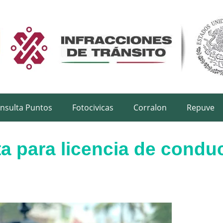
nsulta Puntos
Fotocivicas
Corralon
Repuve
ta para licencia de condu