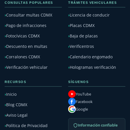
CONSULTAS POPULARES
TRÁMITES VEHICULARES
Consultar multas CDMX
Licencia de conducir
Pago de infracciones
Placas CDMX
Fotocívicas CDMX
Baja de placas
Descuento en multas
Verificentros
Corralones CDMX
Calendario engomado
Verificación vehicular
Hologramas verificación
RECURSOS
SÍGUENOS
YouTube
Inicio
Facebook
Blog CDMX
Google
Aviso Legal
Información confiable
Política de Privacidad