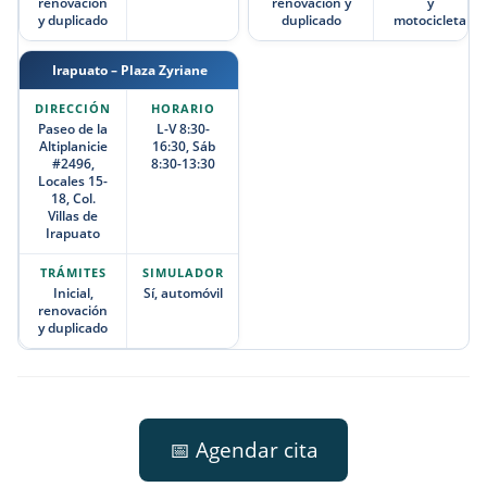
renovación
renovación y
y
y duplicado
duplicado
motocicleta
Irapuato – Plaza Zyriane
Paseo de la
L-V 8:30-
Altiplanicie
16:30, Sáb
#2496,
8:30-13:30
Locales 15-
18, Col.
Villas de
Irapuato
Inicial,
Sí, automóvil
renovación
y duplicado
📅 Agendar cita