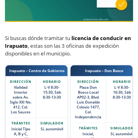
Si buscas dónde tramitar tu
licencia de conducir en
Irapuato
, estas son las 3 oficinas de expedición
disponibles en el municipio.
Irapuato – Centro de Gobierno
Irapuato – Don Bosco
Vialidad
L-V 8:30-
Plaza Don
L-V 8:30-
Interior
15:30, Sáb
Bosco Local
16:30, Sáb
sobre Av.
8:30-13:30
AP02-3, Blvd.
8:30-13:30
Siglo XXI No.
Luis Donaldo
412, Col.
Colosio 1477,
Los Sauces
Col.
Independencia
Inicial Tipo
Sí, automóvil
A, B y C,
Inicial,
Sí, automóvil