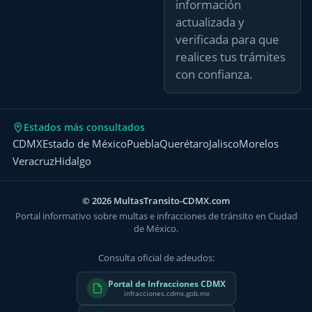
información
actualizada y
verificada para que
realices tus trámites
con confianza.
Estados más consultados
CDMX
Estado de México
Puebla
Querétaro
Jalisco
Morelos
Veracruz
Hidalgo
© 2026 MultasTransito-CDMX.com
Portal informativo sobre multas e infracciones de tránsito en Ciudad
de México.
Consulta oficial de adeudos:
Portal de Infracciones CDMX
infracciones.cdmx.gob.mx