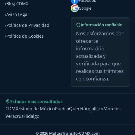
Facebook
Blog CDMX
Google
Aviso Legal
Información confiable
Política de Privacidad
Nos esforzamos por
Política de Cookies
ofrecerte
información
actualizada y
verificada para que
realices tus trámites
con confianza.
Estados más consultados
CDMX
Estado de México
Puebla
Querétaro
Jalisco
Morelos
Veracruz
Hidalgo
© 2026 MultasTransito-CDMX.com