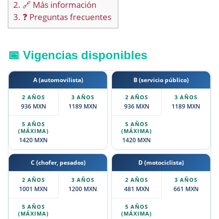
2.
🔗 Más información
3.
❓ Preguntas frecuentes
📅 Vigencias disponibles
A (automovilista)
B (servicio público)
936 MXN
1189 MXN
936 MXN
1189 MXN
1420 MXN
1420 MXN
C (chofer, pesados)
D (motociclista)
1001 MXN
1200 MXN
481 MXN
661 MXN