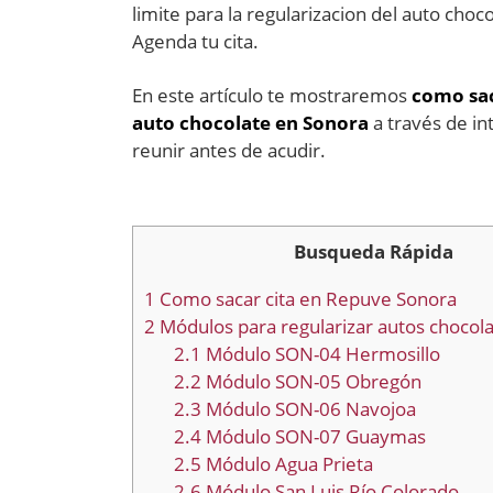
limite para la regularizacion del auto choc
Agenda tu cita.
En este artículo te mostraremos
como sac
auto chocolate en Sonora
a través de i
reunir antes de acudir.
Busqueda Rápida
1
Como sacar cita en Repuve Sonora
2
Módulos para regularizar autos chocol
2.1
Módulo SON-04 Hermosillo
2.2
Módulo SON-05 Obregón
2.3
Módulo SON-06 Navojoa
2.4
Módulo SON-07 Guaymas
2.5
Módulo Agua Prieta
2.6
Módulo San Luis Río Colorado