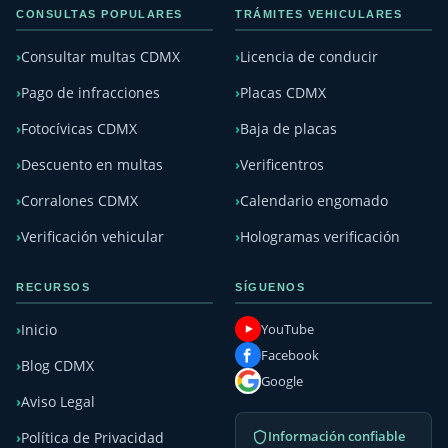
CONSULTAS POPULARES
TRÁMITES VEHICULARES
Consultar multas CDMX
Licencia de conducir
Pago de infracciones
Placas CDMX
Fotocívicas CDMX
Baja de placas
Descuento en multas
Verificentros
Corralones CDMX
Calendario engomado
Verificación vehicular
Hologramas verificación
RECURSOS
SÍGUENOS
YouTube
Inicio
Facebook
Blog CDMX
Google
Aviso Legal
Información confiable
Política de Privacidad