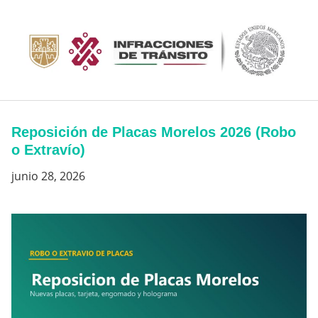
Saltar
al
contenido
Reposición de Placas Morelos 2026 (Robo
o Extravío)
junio 28, 2026