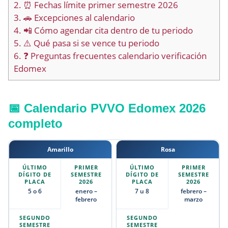
2.
⏰ Fechas límite primer semestre 2026
3.
🚗 Excepciones al calendario
4.
📲 Cómo agendar cita dentro de tu periodo
5.
⚠️ Qué pasa si se vence tu periodo
6.
❓ Preguntas frecuentes calendario verificación
Edomex
📅 Calendario PVVO Edomex 2026
completo
Amarillo
Rosa
5 o 6
enero –
7 u 8
febrero –
febrero
marzo