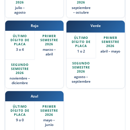
julio –
septiembre
agosto
– octubre
Rojo
Verde
3 o 4
marzo –
1 o 2
abril – mayo
abril
agosto –
noviembre –
septiembre
diciembre
Azul
9 o 0
mayo –
junio