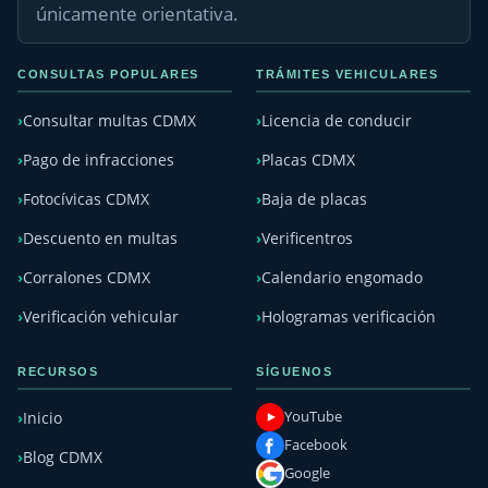
únicamente orientativa.
CONSULTAS POPULARES
TRÁMITES VEHICULARES
Consultar multas CDMX
Licencia de conducir
Pago de infracciones
Placas CDMX
Fotocívicas CDMX
Baja de placas
Descuento en multas
Verificentros
Corralones CDMX
Calendario engomado
Verificación vehicular
Hologramas verificación
RECURSOS
SÍGUENOS
YouTube
Inicio
Facebook
Blog CDMX
Google