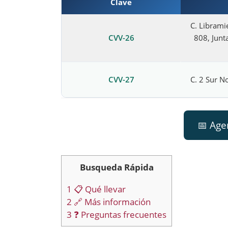
Clave
C. Librami
CVV-26
808, Junt
CVV-27
C. 2 Sur No
📅 Age
Busqueda Rápida
1
📋 Qué llevar
2
🔗 Más información
3
❓ Preguntas frecuentes