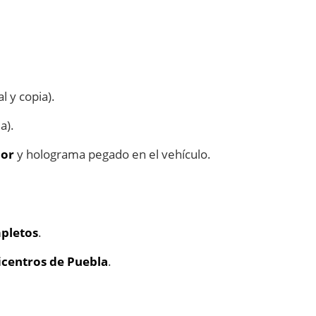
al y copia).
a).
ior
y holograma pegado en el vehículo.
mpletos
.
ficentros de Puebla
.