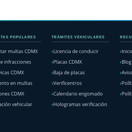
TAS POPULARES
TRÁMITES VEHICULARES
RECU
tar multas CDMX
Licencia de conducir
Inici
e infracciones
Placas CDMX
Blo
vicas CDMX
Baja de placas
Avis
nto en multas
Verificentros
Polí
lones CDMX
Calendario engomado
Polí
ación vehicular
Hologramas verificación