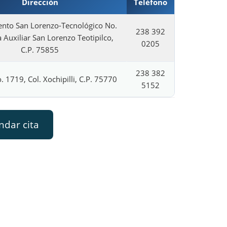
Dirección
Teléfono
ento San Lorenzo-Tecnológico No.
238 392
a Auxiliar San Lorenzo Teotipilco,
0205
C.P. 75855
238 382
. 1719, Col. Xochipilli, C.P. 75770
5152
ndar cita