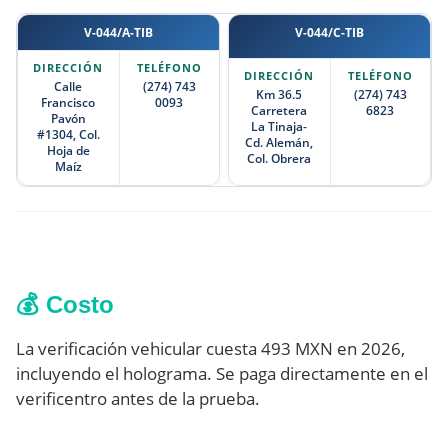
V-044/A-TIB
V-044/C-TIB
Calle
(274) 743
Km 36.5
(274) 743
Francisco
0093
Carretera
6823
Pavón
La Tinaja-
#1304, Col.
Cd. Alemán,
Hoja de
Col. Obrera
Maíz
💰 Costo
La verificación vehicular cuesta 493 MXN en 2026,
incluyendo el holograma. Se paga directamente en el
verificentro antes de la prueba.