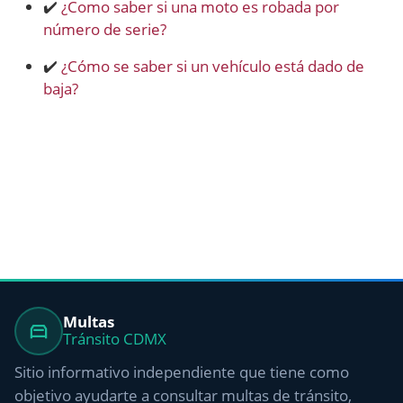
✔️
¿Como saber si una moto es robada por
número de serie?
✔️
¿Cómo se saber si un vehículo está dado de
baja?
Multas
Tránsito CDMX
Sitio informativo independiente que tiene como
objetivo ayudarte a consultar multas de tránsito,