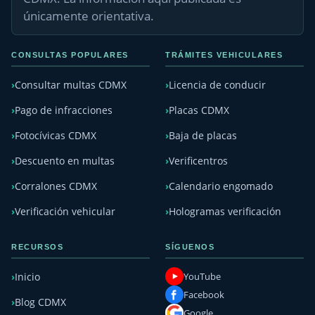
únicamente orientativa.
CONSULTAS POPULARES
TRÁMITES VEHICULARES
Consultar multas CDMX
Licencia de conducir
Pago de infracciones
Placas CDMX
Fotocívicas CDMX
Baja de placas
Descuento en multas
Verificentros
Corralones CDMX
Calendario engomado
Verificación vehicular
Hologramas verificación
RECURSOS
SÍGUENOS
YouTube
Inicio
Facebook
Blog CDMX
Google