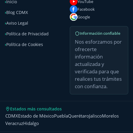
YouTube
Inicio
Facebook
Blog CDMX
Google
Aviso Legal
Información confiable
Política de Privacidad
Nos esforzamos por
Política de Cookies
ofrecerte
información
actualizada y
verificada para que
realices tus trámites
con confianza.
Estados más consultados
CDMX
Estado de México
Puebla
Querétaro
Jalisco
Morelos
Veracruz
Hidalgo