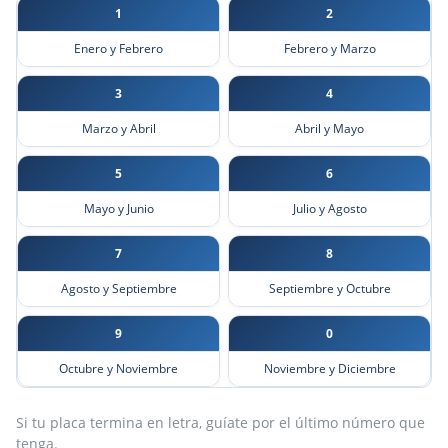
1
2
Enero y Febrero
Febrero y Marzo
3
4
Marzo y Abril
Abril y Mayo
5
6
Mayo y Junio
Julio y Agosto
7
8
Agosto y Septiembre
Septiembre y Octubre
9
0
Octubre y Noviembre
Noviembre y Diciembre
Si tu placa termina en letra, guíate por el último número que
tenga.