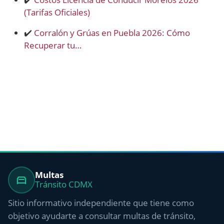
(Tarifas Oficiales)
✔️
Corralón y Grúas en Puebla 2026: Cómo
Recuperar tu…
Multas
Tránsito CDMX
Sitio informativo independiente que tiene como
objetivo ayudarte a consultar multas de tránsito,