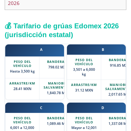
2026
💰 Tarifario de grúas Edomex 2026
(jurisdicción estatal)
A
B
916.85 MXN
798.02 MXN
3,501 a 6,000
Hasta 3,500 kg
kg
28.41 MXN
31.12 MXN
1,840.78 MXN
2,017.65 MX
C
D
1,089.46 MXN
1,337.08 MX
6,001 a 12,000
Mayor a 12,001