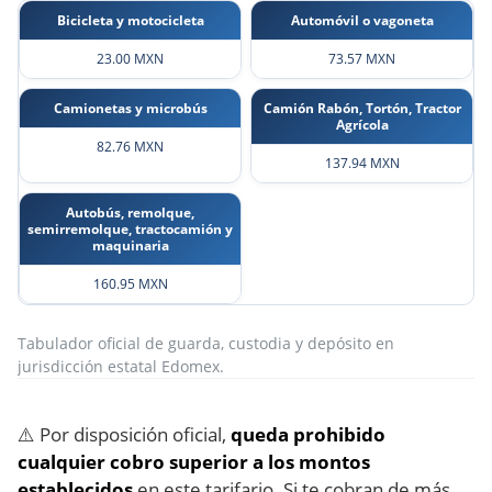
Bicicleta y motocicleta
Automóvil o vagoneta
23.00 MXN
73.57 MXN
Camionetas y microbús
Camión Rabón, Tortón, Tractor
Agrícola
82.76 MXN
137.94 MXN
Autobús, remolque,
semirremolque, tractocamión y
maquinaria
160.95 MXN
Tabulador oficial de guarda, custodia y depósito en
jurisdicción estatal Edomex.
⚠️ Por disposición oficial,
queda prohibido
cualquier cobro superior a los montos
establecidos
en este tarifario. Si te cobran de más,