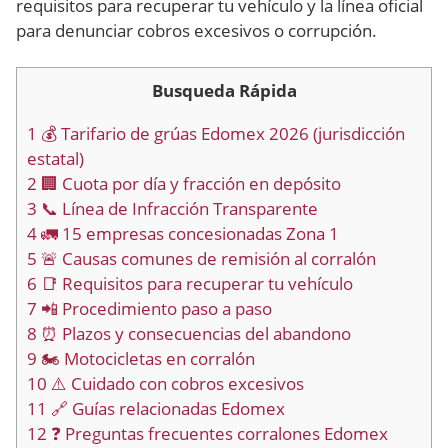
requisitos para recuperar tu vehículo y la línea oficial
para denunciar cobros excesivos o corrupción.
Busqueda Rápida
1
💰 Tarifario de grúas Edomex 2026 (jurisdicción
estatal)
2
🏢 Cuota por día y fracción en depósito
3
📞 Línea de Infracción Transparente
4
🚛 15 empresas concesionadas Zona 1
5
🚨 Causas comunes de remisión al corralón
6
📑 Requisitos para recuperar tu vehículo
7
📲 Procedimiento paso a paso
8
⏰ Plazos y consecuencias del abandono
9
🏍️ Motocicletas en corralón
10
⚠️ Cuidado con cobros excesivos
11
🔗 Guías relacionadas Edomex
12
❓ Preguntas frecuentes corralones Edomex