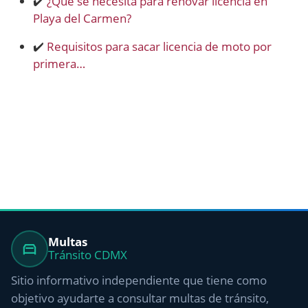
✔️
¿Qué se necesita para renovar licencia en
Playa del Carmen?
✔️
Requisitos para sacar licencia de moto por
primera…
Multas
Tránsito CDMX
Sitio informativo independiente que tiene como
objetivo ayudarte a consultar multas de tránsito,