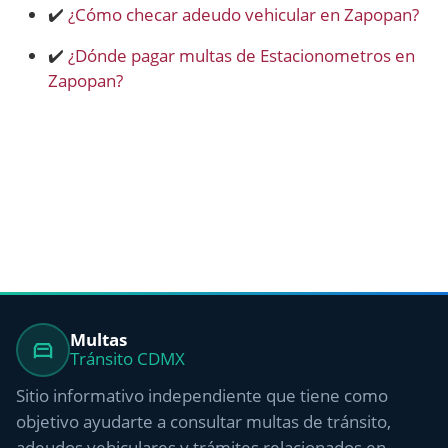
✔️
¿Cómo checar adeudo vehicular en Zapopan?
✔️
¿Dónde pagar multas de Estacionometros en
Zapopan?
Multas
Tránsito CDMX
Sitio informativo independiente que tiene como
objetivo ayudarte a consultar multas de tránsito,
adeudos vehiculares y trámites relacionados en