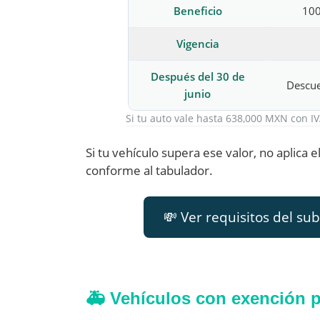
Beneficio
100
Vigencia
Después del 30 de
Descue
junio
Si tu auto vale hasta 638,000 MXN con IV
Si tu vehículo supera ese valor, no aplica 
conforme al tabulador.
💸 Ver requisitos del s
🚑 Vehículos con exención 