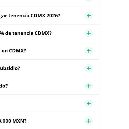
agar tenencia CDMX 2026?
00% de tenencia CDMX?
ia en CDMX?
subsidio?
ndo?
38,000 MXN?