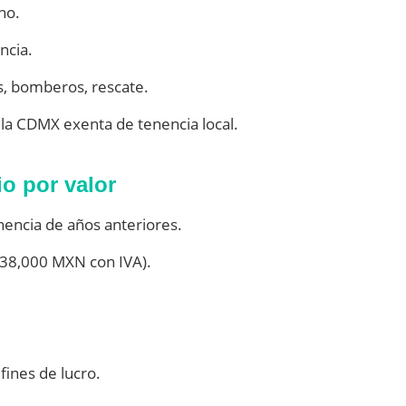
no.
ncia.
, bomberos, rescate.
 la CDMX exenta de tenencia local.
io por valor
encia de años anteriores.
638,000 MXN con IVA).
.
fines de lucro.