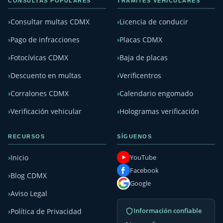
CONSULTAS POPULARES
TRÁMITES VEHICULARES
Consultar multas CDMX
Licencia de conducir
Pago de infracciones
Placas CDMX
Fotocívicas CDMX
Baja de placas
Descuento en multas
Verificentros
Corralones CDMX
Calendario engomado
Verificación vehicular
Hologramas verificación
RECURSOS
SÍGUENOS
YouTube
Inicio
Facebook
Blog CDMX
Google
Aviso Legal
Información confiable
Política de Privacidad