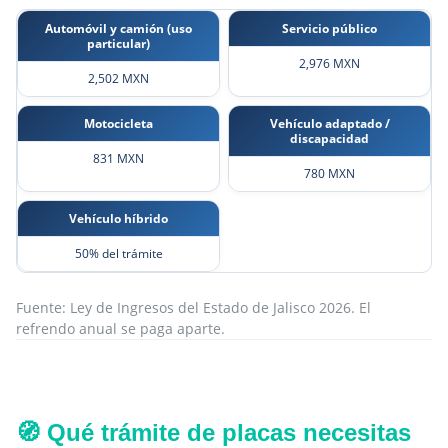
Automóvil y camión (uso
Servicio público
particular)
2,976 MXN
2,502 MXN
Motocicleta
Vehículo adaptado /
discapacidad
831 MXN
780 MXN
Vehículo híbrido
50% del trámite
Fuente: Ley de Ingresos del Estado de Jalisco 2026. El
refrendo anual se paga aparte.
🧭 Qué trámite de placas necesitas