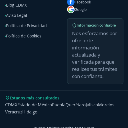
Facebook
Blog CDMX
Google
Aviso Legal
Información confiable
Política de Privacidad
Nos esforzamos por
Política de Cookies
ofrecerte
información
actualizada y
verificada para que
realices tus trámites
con confianza.
Estados más consultados
CDMX
Estado de México
Puebla
Querétaro
Jalisco
Morelos
Veracruz
Hidalgo