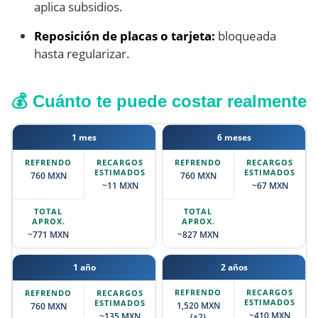
aplica subsidios.
Reposición de placas o tarjeta:
bloqueada
hasta regularizar.
💰 Cuánto te puede costar realmente
1 mes
6 meses
760 MXN
760 MXN
~11 MXN
~67 MXN
~771 MXN
~827 MXN
1 año
2 años
1,520 MXN
760 MXN
~410 MXN
~135 MXN
(×2)