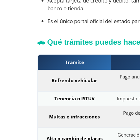
Acepta tarjeta de crédito y débito; t
banco o tienda.
Es el único portal oficial del estado pa
🚗 Qué trámites puedes hac
Trámite
Pago anua
Refrendo vehicular
Tenencia o ISTUV
Impuesto e
Pago de
Multas e infracciones
Generación
Alta o cambio de placas