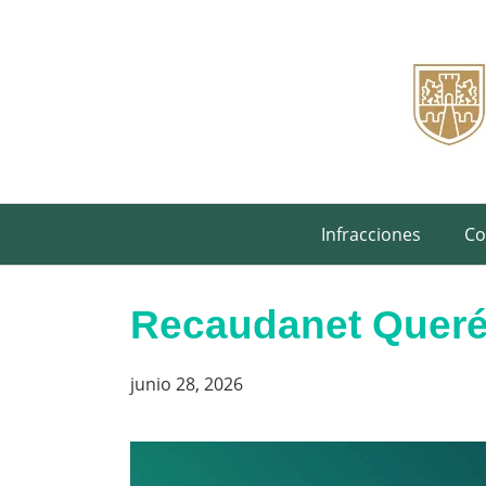
Saltar
al
contenido
Infracciones
Co
Recaudanet Querét
junio 28, 2026