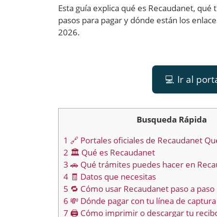
Esta guía explica qué es Recaudanet, qué 
pasos para pagar y dónde están los enlace
2026.
💻 Ir al por
Busqueda Rápida
1
🔗 Portales oficiales de Recaudanet Qu
2
🏛️ Qué es Recaudanet
3
🚗 Qué trámites puedes hacer en Rec
4
🧾 Datos que necesitas
5
🔁 Cómo usar Recaudanet paso a paso
6
💸 Dónde pagar con tu línea de captura
7
🖨️ Cómo imprimir o descargar tu recib