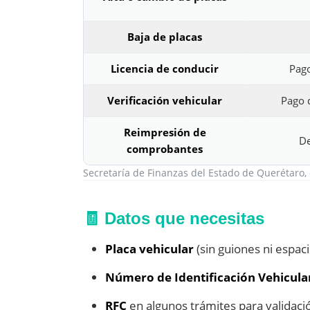
Baja de placas
Licencia de conducir
Pago
Verificación vehicular
Pago d
Reimpresión de
De
comprobantes
Secretaría de Finanzas del Estado de Querétaro, 
🧾 Datos que necesitas
Placa vehicular
(sin guiones ni espaci
Número de Identificación Vehicular
RFC
en algunos trámites para validació