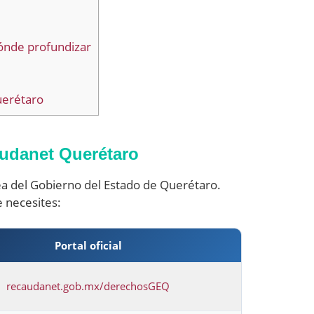
ónde profundizar
uerétaro
audanet Querétaro
ea del Gobierno del Estado de Querétaro.
e necesites:
Portal oficial
recaudanet.gob.mx/derechosGEQ