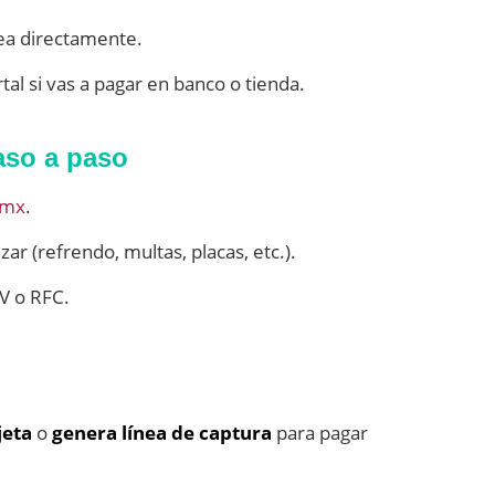
nea directamente.
al si vas a pagar en banco o tienda.
aso a paso
.mx
.
zar (refrendo, multas, placas, etc.).
IV o RFC.
jeta
o
genera línea de captura
para pagar