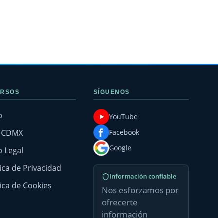
RSOS
SÍGUENOS
o
YouTube
g CDMX
Facebook
Google
o Legal
tica de Privacidad
Información confiable
tica de Cookies
Nos esforzamos por
ofrecerte
información