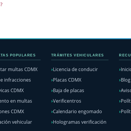
o?
TAS POPULARES
TRÁMITES VEHICULARES
RECU
tar multas CDMX
Licencia de conducir
Inici
e infracciones
Placas CDMX
Blo
vicas CDMX
Baja de placas
Avis
nto en multas
Verificentros
Polí
lones CDMX
Calendario engomado
Polí
ación vehicular
Hologramas verificación