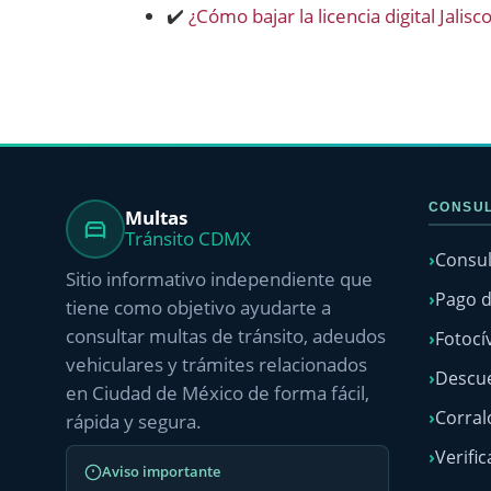
✔️
¿Cómo bajar la licencia digital Jalisc
CONSUL
Multas
Tránsito CDMX
Consul
Sitio informativo independiente que
Pago d
tiene como objetivo ayudarte a
consultar multas de tránsito, adeudos
Fotocí
vehiculares y trámites relacionados
Descue
en Ciudad de México de forma fácil,
Corra
rápida y segura.
Verific
Aviso importante