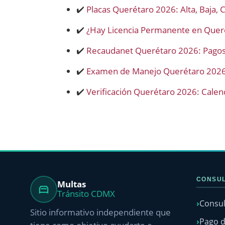
✔️
Placas Querétaro 2026: Alta, Baja,
✔️
¿Hay Licencia Permanente en Queré
✔️
Recaudanet Querétaro 2026: Pagos 
✔️
Examen de Manejo Querétaro 2026: 
✔️
Verificación Querétaro 2026: Calen
CONSUL
Multas
Tránsito CDMX
Consul
Sitio informativo independiente que
Pago d