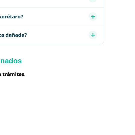
uerétaro?
ca dañada?
ionados
e trámites
.