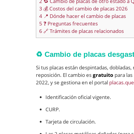
2
🔁 Cambio de placas de otro estado a 
3
💰 Costos del cambio de placas 2026
4
📍 Dónde hacer el cambio de placas
5
❓ Preguntas frecuentes
6
🔗 Trámites de placas relacionados
♻️ Cambio de placas desgast
Si tus placas están despintadas, dobladas, r
reposición. El cambio es
gratuito
para las
2022, y se gestiona en el portal
placas.qu
Identificación oficial vigente.
CURP.
Tarjeta de circulación.
Las 2 placas metálicas dañadas (para s