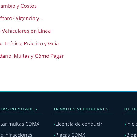
 Cambio y Costos
taro? Vigencia y…
Vehiculares en Línea
Teórico, Práctico y Guía
dario, Multas y Cómo Pagar
TAS POPULARES
TRÁMITES VEHICULARES
RECU
tar multas CDMX
Licencia de conducir
Inici
e infracciones
Placas CDMX
Blo