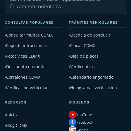
únicamente orientativa.
CONSULTAS POPULARES
TRÁMITES VEHICULARES
Consultar multas CDMX
Licencia de conducir
Pago de infracciones
Placas CDMX
Fotocívicas CDMX
Baja de placas
Descuento en multas
Verificentros
Corralones CDMX
Calendario engomado
Verificación vehicular
Hologramas verificación
RECURSOS
SÍGUENOS
YouTube
Inicio
Facebook
Blog CDMX
Google