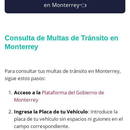
en Monterrey👈
Consulta de Multas de Tránsito en
Monterrey
Para consultar tus multas de tránsito en Monterrey,
sigue estos pasos:
Acceso a la
Plataforma del Gobierno de
Monterrey
Ingresa la Placa de tu Vehículo
: Introduce la
placa de tu vehículo sin espacios ni guiones en el
campo correspondiente.