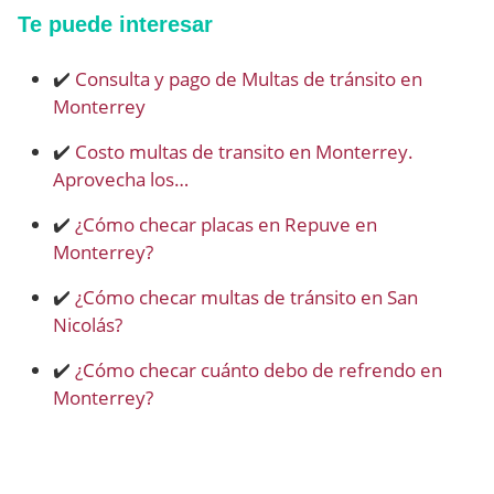
Te puede interesar
✔️
Consulta y pago de Multas de tránsito en
Monterrey
✔️
Costo multas de transito en Monterrey.
Aprovecha los…
✔️
¿Cómo checar placas en Repuve en
Monterrey?
✔️
¿Cómo checar multas de tránsito en San
Nicolás?
✔️
¿Cómo checar cuánto debo de refrendo en
Monterrey?