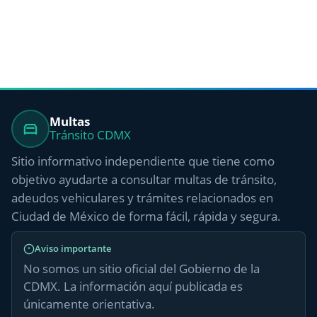
Multas
Tránsito CDMX
Sitio informativo independiente que tiene como
objetivo ayudarte a consultar multas de tránsito,
adeudos vehiculares y trámites relacionados en
Ciudad de México de forma fácil, rápida y segura.
Aviso importante
No somos un sitio oficial del Gobierno de la
CDMX. La información aquí publicada es
únicamente orientativa.