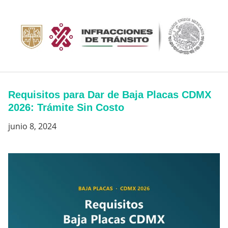
Saltar
al
contenido
Requisitos para Dar de Baja Placas CDMX
2026: Trámite Sin Costo
junio 8, 2024