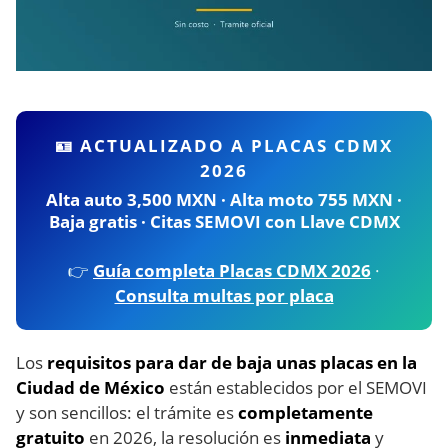
🪪 ACTUALIZADO A PLACAS CDMX
2026
Alta auto 3,500 MXN · Alta moto 755 MXN ·
Baja gratis · Citas SEMOVI con Llave CDMX
👉
Guía completa Placas CDMX 2026
·
Consulta multas por placa
Los
requisitos para dar de baja unas placas en la
Ciudad de México
están establecidos por el SEMOVI
y son sencillos: el trámite es
completamente
gratuito
en 2026, la resolución es
inmediata
y