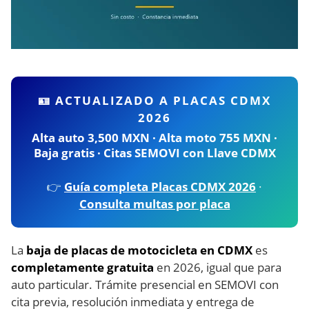
🪪 ACTUALIZADO A PLACAS CDMX
2026
Alta auto 3,500 MXN · Alta moto 755 MXN ·
Baja gratis · Citas SEMOVI con Llave CDMX
👉
Guía completa Placas CDMX 2026
·
Consulta multas por placa
La
baja de placas de motocicleta en CDMX
es
completamente gratuita
en 2026, igual que para
auto particular. Trámite presencial en SEMOVI con
cita previa, resolución inmediata y entrega de