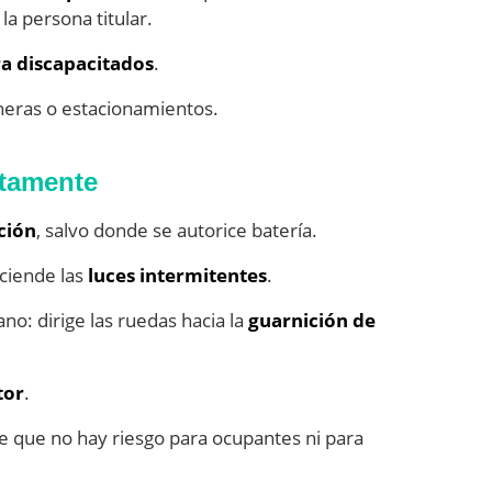
a persona titular.
a discapacitados
.
heras o estacionamientos.
ctamente
ación
, salvo donde se autorice batería.
ciende las
luces intermitentes
.
o: dirige las ruedas hacia la
guarnición de
tor
.
 de que no hay riesgo para ocupantes ni para