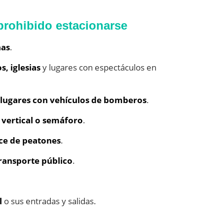
prohibido estacionarse
nas
.
s, iglesias
y lugares con espectáculos en
 lugares con vehículos de bomberos
.
vertical o semáforo
.
ce de peatones
.
ransporte público
.
l
o sus entradas y salidas.