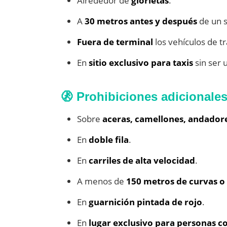
Alrededor de
glorietas
.
A
30 metros antes y después
de un s
Fuera de terminal
los vehículos de t
En
sitio exclusivo para taxis
sin ser 
🚷 Prohibiciones adicionales
Sobre
aceras, camellones, andador
En
doble fila
.
En
carriles de alta velocidad
.
A menos de
150 metros de curvas o
En
guarnición pintada de rojo
.
En
lugar exclusivo para personas c