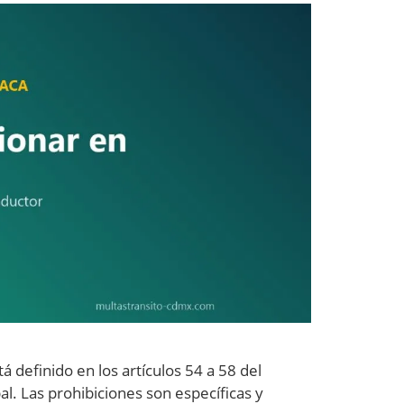
á definido en los artículos 54 a 58 del
l. Las prohibiciones son específicas y