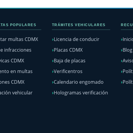
TAS POPULARES
TRÁMITES VEHICULARES
RECU
tar multas CDMX
Licencia de conducir
Inici
e infracciones
Placas CDMX
Blo
vicas CDMX
Baja de placas
Avis
nto en multas
Verificentros
Polí
lones CDMX
Calendario engomado
Polí
ación vehicular
Hologramas verificación