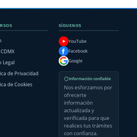
RSOS
SÍGUENOS
o
YouTube
g CDMX
Facebook
Google
o Legal
tica de Privacidad
Información confiable
tica de Cookies
Nos esforzamos por
ofrecerte
información
actualizada y
verificada para que
realices tus trámites
con confianza.