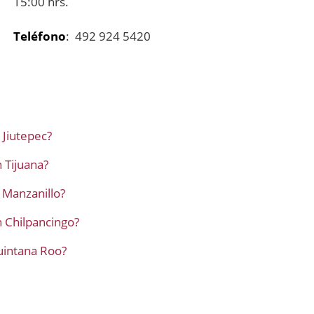
15:00 hrs.
Teléfono
: 492 924 5420
 Jiutepec?
 Tijuana?
 Manzanillo?
 Chilpancingo?
uintana Roo?