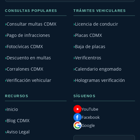
CONSULTAS POPULARES
TRÁMITES VEHICULARES
Consultar multas CDMX
Licencia de conducir
Pago de infracciones
Placas CDMX
Fotocívicas CDMX
Baja de placas
Descuento en multas
Verificentros
Corralones CDMX
Calendario engomado
Verificación vehicular
Hologramas verificación
RECURSOS
SÍGUENOS
YouTube
Inicio
Facebook
Blog CDMX
Google
Aviso Legal