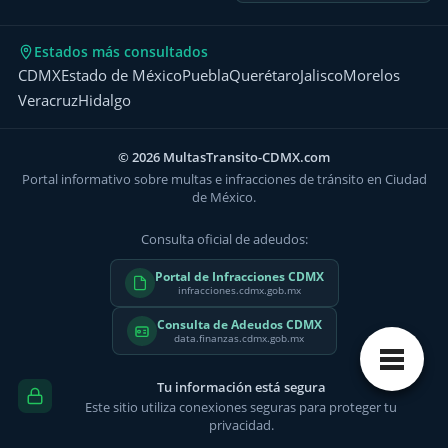
Estados más consultados
CDMX
Estado de México
Puebla
Querétaro
Jalisco
Morelos
Veracruz
Hidalgo
© 2026 MultasTransito-CDMX.com
Portal informativo sobre multas e infracciones de tránsito en Ciudad
de México.
Consulta oficial de adeudos:
Portal de Infracciones CDMX
infracciones.cdmx.gob.mx
Consulta de Adeudos CDMX
data.finanzas.cdmx.gob.mx
Tu información está segura
Este sitio utiliza conexiones seguras para proteger tu
privacidad.