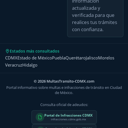
información
actualizada y
verificada para que
realices tus trámites
con confianza.
Estados más consultados
CDMX
Estado de México
Puebla
Querétaro
Jalisco
Morelos
Veracruz
Hidalgo
© 2026 MultasTransito-CDMX.com
Portal informativo sobre multas e infracciones de tránsito en Ciudad
de México.
Consulta oficial de adeudos:
Portal de Infracciones CDMX
infracciones.cdmx.gob.mx