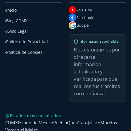
YouTube
Inicio
Facebook
Blog CDMX
Google
Aviso Legal
Información confiable
Política de Privacidad
Nos esforzamos por
Política de Cookies
ofrecerte
información
actualizada y
verificada para que
realices tus trámites
con confianza.
Estados más consultados
CDMX
Estado de México
Puebla
Querétaro
Jalisco
Morelos
Veracruz
Hidalgo